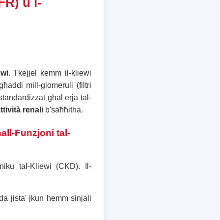
FR) u l-
ewi
. Tkejjel kemm il-kliewi
ħaddi mill-glomeruli (filtri
standardizzat għal erja tal-
ttività renali
b'saħħitha.
all-Funzjoni tal-
niku tal-Kliewi (CKD). Il-
da jista' jkun hemm sinjali