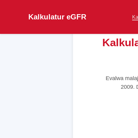
Kalkulatur eGFR
Ka
Kalkula
Evalwa malajr
2009. D