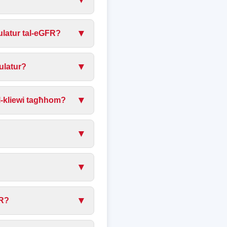
▼
lkulatur tal-eGFR?
▼
kulatur?
▼
al-kliewi tagħhom?
▼
▼
▼
FR?