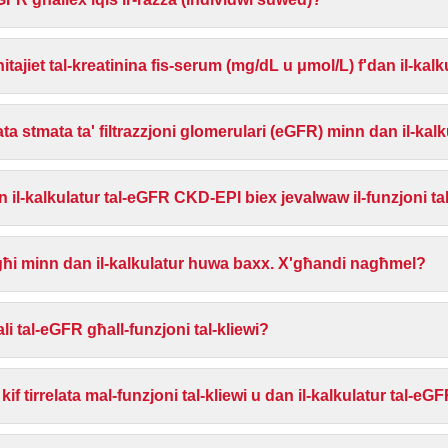
unitajiet tal-kreatinina fis-serum (mg/dL u μmol/L) f'dan il-ka
ta stmata ta' filtrazzjoni glomerulari (eGFR) minn dan il-kal
dan il-kalkulatur tal-eGFR CKD-EPI biex jevalwaw il-funzjoni t
iegħi minn dan il-kalkulatur huwa baxx. X'għandi nagħmel?
 tal-eGFR għall-funzjoni tal-kliewi?
 kif tirrelata mal-funzjoni tal-kliewi u dan il-kalkulatur tal-eG