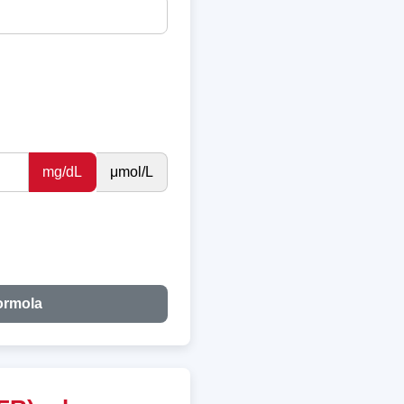
mg/dL
μmol/L
ormola