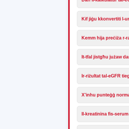
Kif jiġu kkonvertiti l-
Kemm hija preċiża r-ra
It-tfal jistgħu jużaw 
Ir-riżultat tal-eGFR t
X'inhu punteġġ normali
Il-kreatinina fis-serum