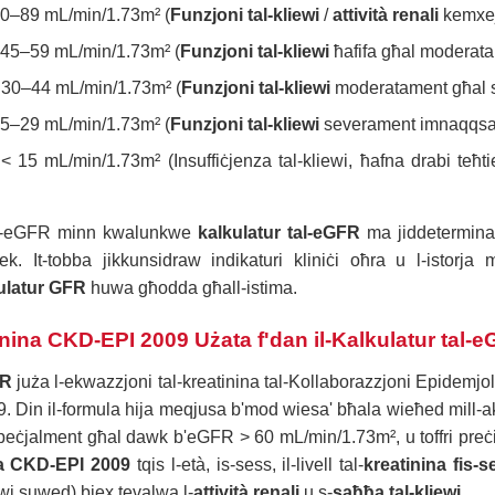
–89 mL/min/1.73m² (
Funzjoni tal-kliewi
/
attività renali
kemxej
5–59 mL/min/1.73m² (
Funzjoni tal-kliewi
ħafifa għal moderat
0–44 mL/min/1.73m² (
Funzjoni tal-kliewi
moderatament għal 
–29 mL/min/1.73m² (
Funzjoni tal-kliewi
severament imnaqqsa
15 mL/min/1.73m² (Insuffiċjenza tal-kliewi, ħafna drabi teħtieġ
tal-eGFR minn kwalunkwe
kalkulatur tal-eGFR
ma jiddeterminax
k. It-tobba jikkunsidraw indikaturi kliniċi oħra u l-istorja
ulatur GFR
huwa għodda għall-istima.
inina CKD-EPI 2009 Użata f'dan il-Kalkulatur tal-
FR
juża l-ekwazzjoni tal-kreatinina tal-Kollaborazzjoni Epidemjol
. Din il-formula hija meqjusa b'mod wiesa' bħala wieħed mill-akt
speċjalment għal dawk b'eGFR > 60 mL/min/1.73m², u toffri preċi
a CKD-EPI 2009
tqis l-età, is-sess, il-livell tal-
kreatinina fis-
wi suwed) biex tevalwa l-
attività renali
u s-
saħħa tal-kliewi
.