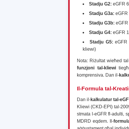
Stadju G2:
eGFR 60
Stadju G3a:
eGFR 4
Stadju G3b:
eGFR 3
Stadju G4:
eGFR 15
Stadju G5:
eGFR < 
kliewi)
Nota: Riżultat wieħed 
funzjoni tal-kliewi
tiegħe
komprensiva. Dan il-
kalk
Il-Formula tal-Kreat
Dan il-
kalkulatur tal-eG
Kliewi (CKD-EPI) tal-2009
stmata l-eGFR fl-adulti, 
MDRD eqdem. Il-
formul
aġġustament għal individ