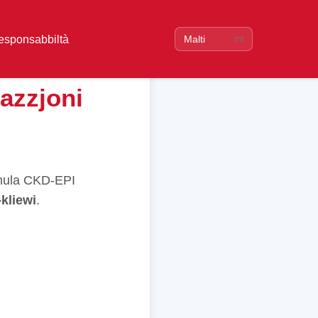
esponsabbiltà
Malti
mt
razzjoni
ormula CKD-EPI
-kliewi
.