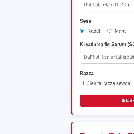
Sess
Raġel
Mara
Kreatinina fis-Serum (S
Razza
Jien ta' razza sewda
Ikkal