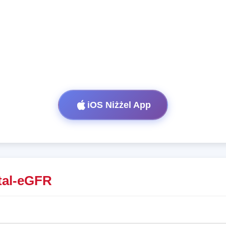
iOS Niżżel App
 tal-eGFR