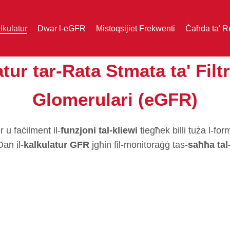
lkulatur
Dwar l-eGFR
Mistoqsijiet Frekwenti
Ċaħda ta' R
tur tar-Rata Stmata ta' Filt
Glomerulari (eGFR)
 u faċilment il-
funzjoni tal-kliewi
tiegħek billi tuża l-f
an il-
kalkulatur GFR
jgħin fil-monitoraġġ tas-
saħħa tal