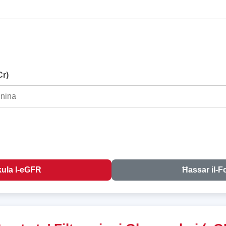
Cr)
kula l-eGFR
Ħassar il-F