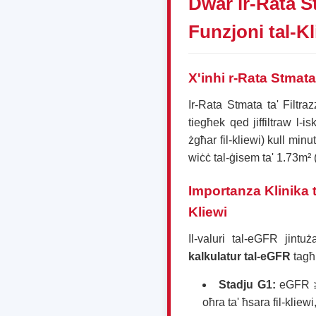
Dwar ir-Rata St
Funzjoni tal-Kl
X'inhi r-Rata Stmata
Ir-Rata Stmata ta' Filtra
tiegħek qed jiffiltraw l-i
żgħar fil-kliewi) kull minu
wiċċ tal-ġisem ta' 1.73m²
Importanza Klinika t
Kliewi
Il-valuri tal-eGFR jintu
kalkulatur tal-eGFR
tagħn
Stadju G1:
eGFR ≥
oħra ta' ħsara fil-kliewi