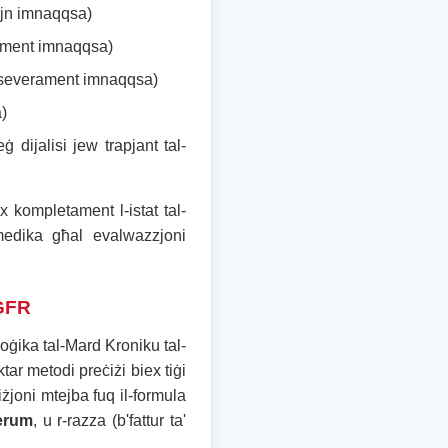
n imnaqqsa)
ament imnaqqsa)
severament imnaqqsa)
)
 dijalisi jew trapjant tal-
 kompletament l-istat tal-
 medika għal evalwazzjoni
eGFR
oġika tal-Mard Kroniku tal-
ar metodi preċiżi biex tiġi
żjoni mtejba fuq il-formula
serum
, u r-razza (b'fattur ta'