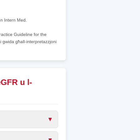
nn Intern Med.
ctice Guideline for the
 gwida għall-interpretazzjoni
eGFR u l-
▼
▼