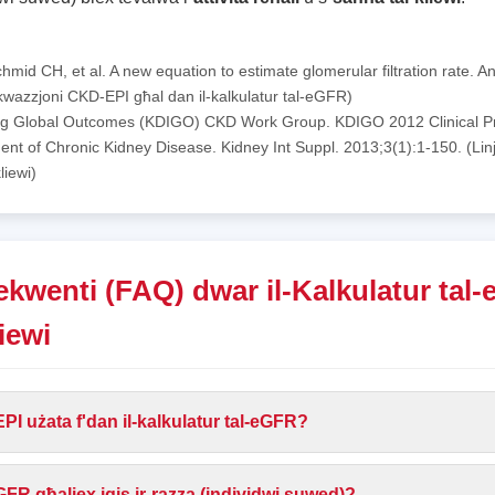
mid CH, et al. A new equation to estimate glomerular filtration rate. A
wazzjoni CKD-EPI għal dan il-kalkulatur tal-eGFR)
ng Global Outcomes (KDIGO) CKD Work Group. KDIGO 2012 Clinical Pra
 of Chronic Kidney Disease. Kidney Int Suppl. 2013;3(1):1-150. (Linji
liewi)
ekwenti (FAQ) dwar il-Kalkulatur tal-
iewi
PI użata f'dan il-kalkulatur tal-eGFR?
eGFR għaliex iqis ir-razza (individwi suwed)?