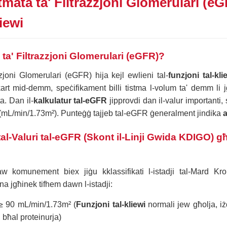
mata ta' Filtrazzjoni Glomerulari (eG
iewi
 ta' Filtrazzjoni Glomerulari (eGFR)?
zzjoni Glomerulari (eGFR) hija kejl ewlieni tal-
funzjoni tal-kli
skart mid-demm, speċifikament billi tistma l-volum ta' demm li jg
ta. Dan il-
kalkulatur tal-eGFR
jipprovdi dan il-valur importanti, 
 (mL/min/1.73m²). Punteġġ tajjeb tal-eGFR ġeneralment jindika
a
al-Valuri tal-eGFR (Skont il-Linji Gwida KDIGO) għ
żaw komunement biex jiġu kklassifikati l-istadji tal-Mard Kro
a jgħinek tifhem dawn l-istadji:
 90 mL/min/1.73m² (
Funzjoni tal-kliewi
normali jew għolja, iż
, bħal proteinurja)