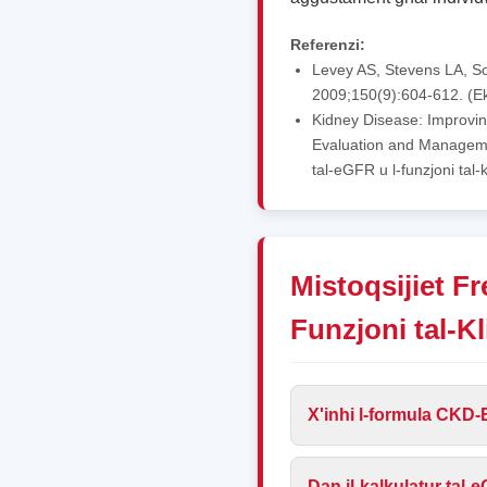
Referenzi:
Levey AS, Stevens LA, Sch
2009;150(9):604-612. (Ek
Kidney Disease: Improvi
Evaluation and Management
tal-eGFR u l-funzjoni tal-k
Mistoqsijiet Fr
Funzjoni tal-Kl
X'inhi l-formula CKD-E
Dan il-kalkulatur tal-