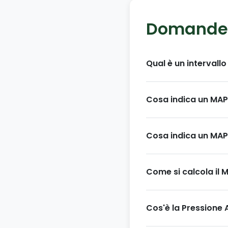
Domande 
Qual è un intervall
Un intervallo nor
100 mmHg
negli a
Cosa indica un MAP
nutrienti sufficienti
Un MAP elevato (s
arterie. Questo pu
Cosa indica un MA
coaguli di sangue, i
Un MAP basso (infe
sanguigno agli org
Come si calcola il 
organi se non cor
La formula più com
Sistolica - Pressi
Cos'è la Pressione
più tempo in diast
La Pressione Arter