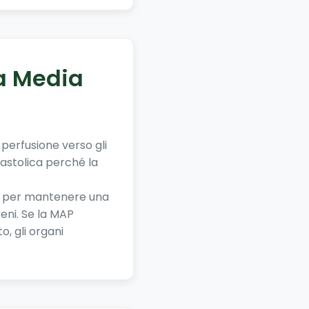
sa Media
 perfusione verso gli
iastolica perché la
o per mantenere una
reni. Se la MAP
o, gli organi