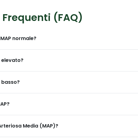
Frequenti (FAQ)
o MAP normale?
male di Pressione Arteriosa Media (MAP) è tipicamente c
dulti sani. Questo intervallo assicura che un flusso sangui
 elevato?
 siano forniti a tutti gli organi vitali.
uperiore a 100 mmHg) suggerisce che c'è una pressione e
ò affaticare il cuore, portando nel tempo a malattie car
P basso?
nfarti e ictus.
riore a 60-65 mmHg) può essere pericoloso. Implica che i
ani vitali è compromesso, il che può portare a shock, isch
MAP?
retto prontamente.
une per il calcolo del MAP è:
MAP = Pressione Diastolica
one Diastolica)
. Questa formula tiene conto del fatto che
 Arteriosa Media (MAP)?
ole (rilassamento) che in sistole (contrazione).
iosa Media (MAP) rappresenta la pressione media nelle ar