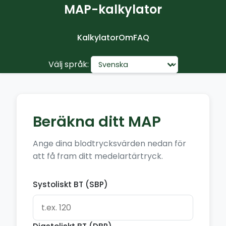
MAP-kalkylator
Kalkylator
Om
FAQ
Välj språk:
Beräkna ditt MAP
Ange dina blodtrycksvärden nedan för
att få fram ditt medelartärtryck.
Systoliskt BT (SBP)