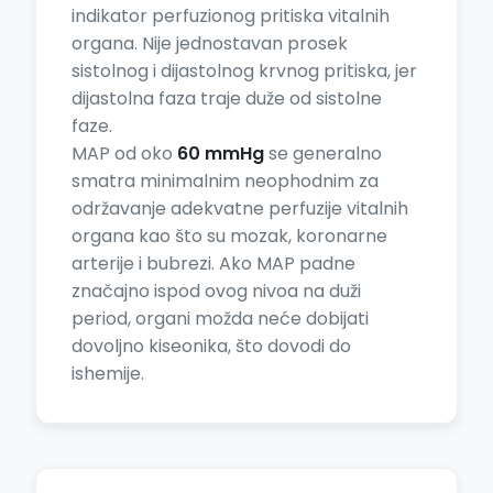
indikator perfuzionog pritiska vitalnih
organa. Nije jednostavan prosek
sistolnog i dijastolnog krvnog pritiska, jer
dijastolna faza traje duže od sistolne
faze.
MAP od oko
60 mmHg
se generalno
smatra minimalnim neophodnim za
održavanje adekvatne perfuzije vitalnih
organa kao što su mozak, koronarne
arterije i bubrezi. Ako MAP padne
značajno ispod ovog nivoa na duži
period, organi možda neće dobijati
dovoljno kiseonika, što dovodi do
ishemije.