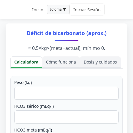
Inicio
Iniciar Sesión
Idioma ▼
Déficit de bicarbonato (aprox.)
≈ 0,5×kg×(meta−actual); mínimo 0.
Calculadora
Cómo funciona
Dosis y cuidados
Calculadora
Peso (kg)
HCO3 sérico (mEq/l)
HCO3 meta (mEq/l)