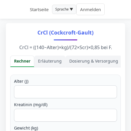
Startseite
Anmelden
Sprache ▼
CrCl (Cockcroft-Gault)
CrCl = ((140−Alter)×kg)/(72×Scr)×0,85 bei F.
Rechner
Erläuterung
Dosierung & Versorgung
Rechner
Alter (J)
Kreatinin (mg/dl)
Gewicht (kg)