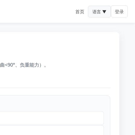
首页
登录
语言 ▼
<90°、负重能力）。