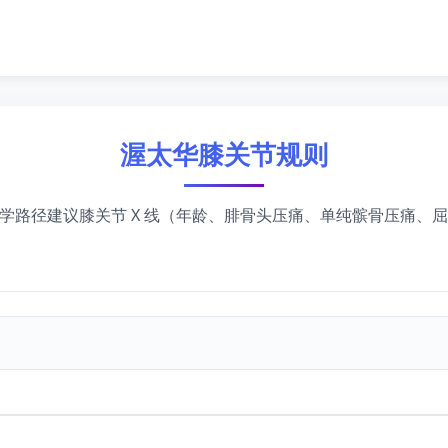
渥太华膝关节规则
学路径建议膝关节 X 线（年龄、腓骨头压痛、单纯髌骨压痛、屈曲