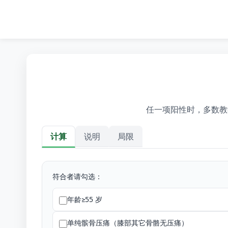
任一项阳性时，多数教
计算
说明
局限
计算
符合者请勾选：
年龄≥55 岁
单纯髌骨压痛（膝部其它骨骼无压痛）