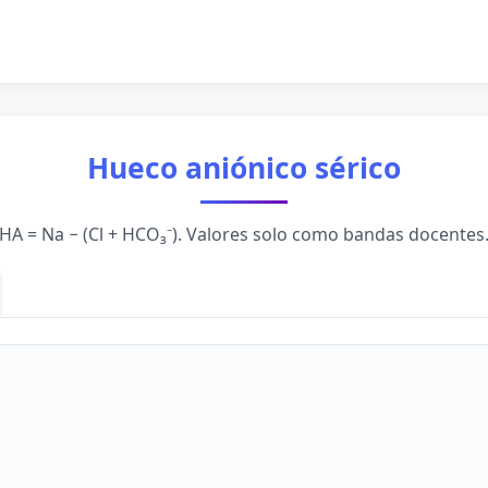
Hueco aniónico sérico
HA = Na − (Cl + HCO₃⁻). Valores solo como bandas docentes