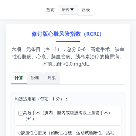
首页
登录
语言 ▼
修订版心脏风险指数（RCRI）
六项二元条目（各 +1），总分 0–6：高危手术、缺血
性心脏病、心衰、脑血管病、胰岛素治疗的糖尿病、
术前肌酐 >2.0 mg/dL。
计算
说明
局限
计算
勾选适用项（每项 +1 分）：
高危手术（胸内、腹内或腹股沟以上血管手术）
（+1）
缺血性心脏病（如既往心梗、运动试验阳性、活动