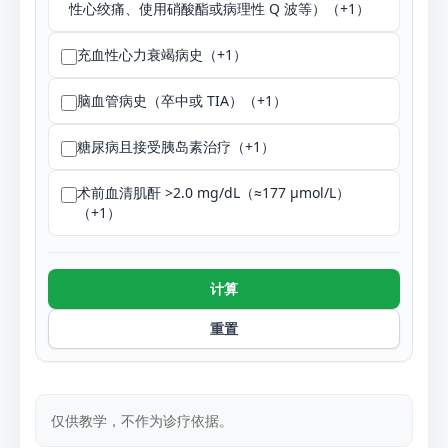
性心绞痛、使用硝酸酯或病理性 Q 波等）（+1）
充血性心力衰竭病史（+1）
脑血管病史（卒中或 TIA）（+1）
糖尿病且接受胰岛素治疗（+1）
术前血清肌酐 >2.0 mg/dL（≈177 µmol/L）
（+1）
计算
重置
仅供教学，不作为诊疗依据。