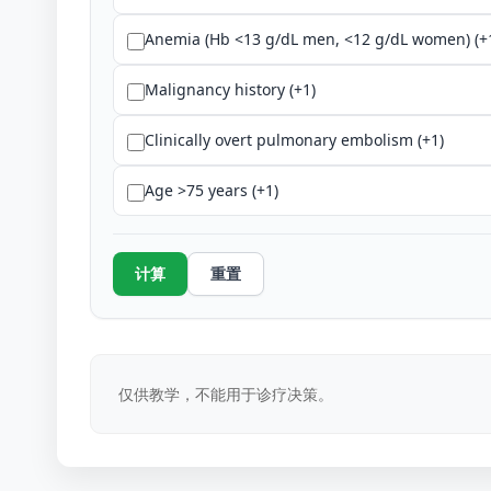
Anemia (Hb <13 g/dL men, <12 g/dL women) (+1
Malignancy history (+1)
Clinically overt pulmonary embolism (+1)
Age >75 years (+1)
计算
重置
仅供教学，不能用于诊疗决策。