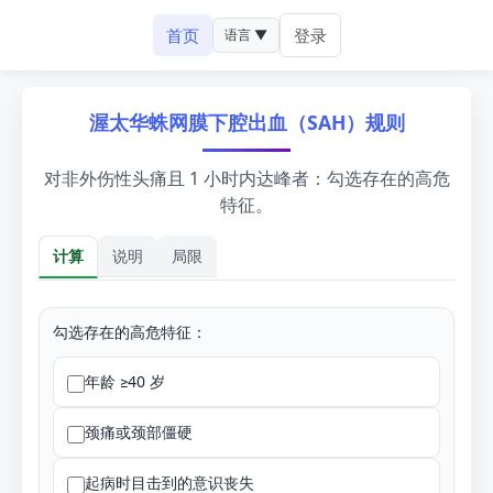
首页
登录
语言 ▼
渥太华蛛网膜下腔出血（SAH）规则
对非外伤性头痛且 1 小时内达峰者：勾选存在的高危
特征。
计算
说明
局限
计算
勾选存在的高危特征：
年龄 ≥40 岁
颈痛或颈部僵硬
起病时目击到的意识丧失