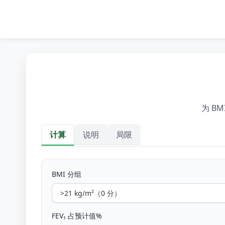
为 B
计算
说明
局限
计算
BMI 分组
FEV₁ 占预计值%