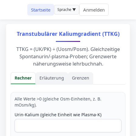
Startseite
Anmelden
Sprache ▼
Transtubulärer Kaliumgradient (TTKG)
TTKG = (UK/PK) ÷ (Uosm/Posm). Gleichzeitige
Spontanurin/-plasma-Proben; Grenzwerte
näherungsweise lehrbuchnah.
Rechner
Erläuterung
Grenzen
Rechner
Alle Werte >0 (gleiche Osm-Einheiten, z. B.
mOsm/kg).
Urin-Kalium (gleiche Einheit wie Plasma-K)