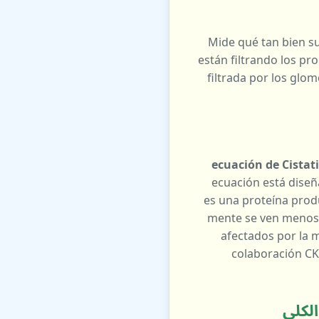
. Mide qué tan bien s
están filtrando los p
filtrada por los glom
ecuación de Cistat
ecuación está diseña
Scys), edad y sexo. إن سيستاتين C في المصل es una proteína producida por
todas las células nucleadas del cuerpo y es filtrada por los riñones. قيم niveles العامةmente se ven menos
afectados por la m
en. إن colaboración CKD-EPI desarrolló esta