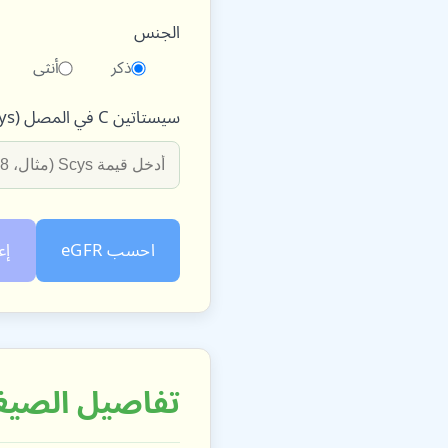
الجنس
ذكر
أنثى
سيستاتين C في المصل (Scys) (مجم/لتر)
احسب eGFR
إع
تفاصيل الصيغة (2012 CKD-EPI سيست