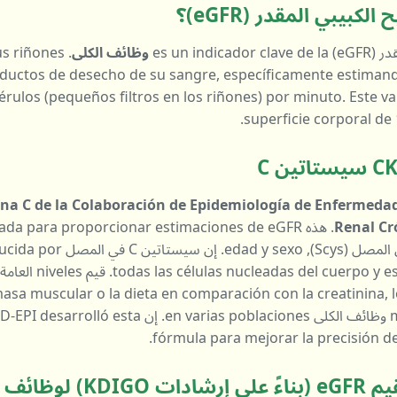
كبيبي المقدر (eGFR)؟
eGFR) es 
وظائف الكلى
us riñones
roductos de desecho de su sangre, específicamente estiman
érulos (pequeños filtros en los riñones) por minuto. Este v
superficie corporal de
ina C de la Colaboración de Epidemiología de Enfermeda
Renal Cr
. هذه da para proporcionar estimaciones de eGFR
utilizando سيستاتين C في المصل (
asa muscular o la dieta en comparación con la creatinina, l
marcador valioso para la وظائف الكلى  varias poblaciones
fórmula para mejorar la precisión de
ظائف الكلى