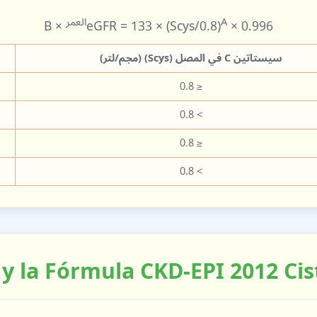
A
العمر
× B
eGFR = 133 × (Scys/0.8)
× 0.996
سيستاتين C في المصل (Scys) (مجم/لتر)
≤ 0.8
> 0.8
≤ 0.8
> 0.8