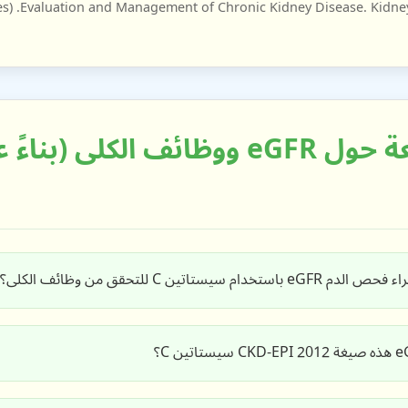
الأسئلة الشائعة حول eGFR ووظائف الكلى (بنا