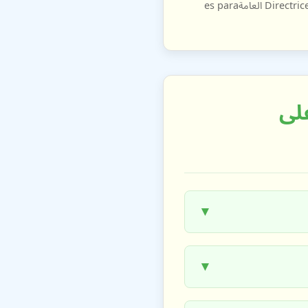
Evaluation and Management of Chronic Kidney Disease. Kidney Int Suppl. 2013;3(1):1-150. (Directrices العامةes para
ءً على
▼
▼