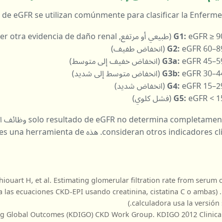
 de eGFR se utilizan comúnmente para clasificar la Enferme
pero puede haber otra evidenci)
e (انخفاض طفيف)
فاض خفيف إلى متوسط)
فاض متوسط إلى شديد)
e (انخفاض شديد)
e (فشل كلوي)
consideran otros indicadores clínicos e historial médico. هذه 
iouart H, et al. Estimating glomerular filtration rate from serum c
calculadora usa la versión s
g Global Outcomes (KDIGO) CKD Work Group. KDIGO 2012 Clinical 