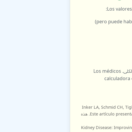
Los valores
Nota: إن solo resultado de eGFR no determina completamente su estado de وظائف الكلى. Los médicos
calculadora es una herramienta de
Inker LA, Schmid CH, Tigh
Engl J Med 2012; 367:20-29. (Este artículo presenta las ecuaciones CKD-EPI usando creatinina, cistatina C o ambas. هذه
Kidney Disease: Improvin