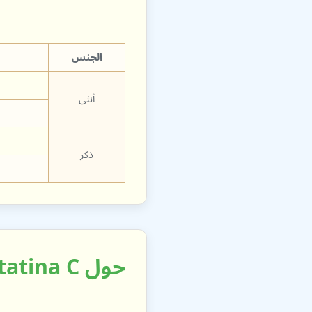
الجنس
أنثى
ذكر
حول eGFR y la Fórmula CKD-EPI 2012 Cistatina C