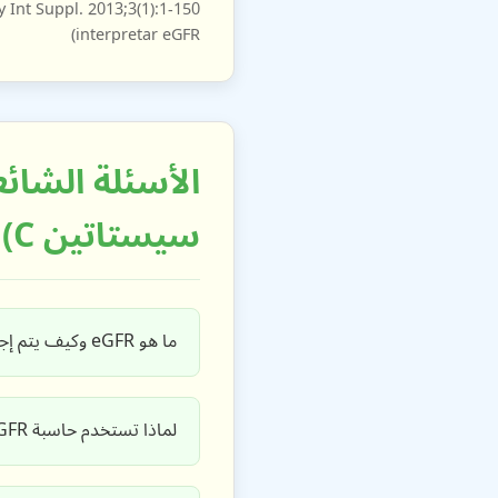
interpretar eGFR)
سيستاتين C)
ما هو eGFR وكيف يتم إجراء فحص الدم eGFR باستخدام سيستاتين C للتحقق من وظائف الكلى؟
لماذا تستخدم حاسبة eGFR هذه صيغة CKD-EPI 2012 سيستاتين C؟