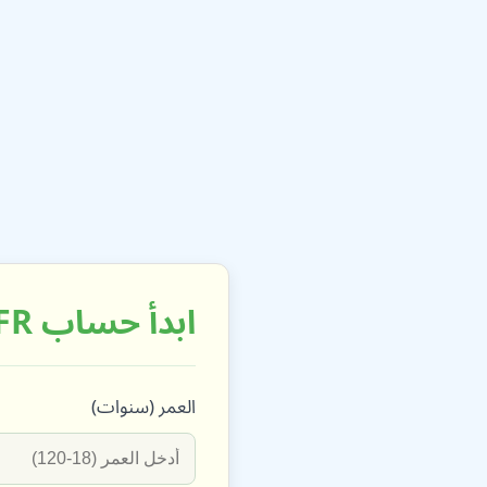
ابدأ حساب eGFR (صيغة 2012 سيستاتين C)
العمر (سنوات)