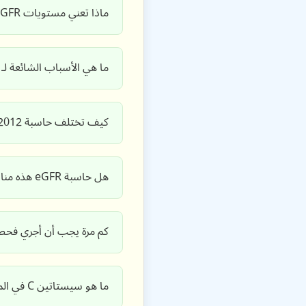
ماذا تعني مستويات eGFR الخاصة بي؟ فهم النطاق الطبيعي لـ eGFR، eGFR المنخفض وeGFR المرتفع.
ما هي الأسباب الشائعة لـ eGFR المنخفض أو فحص الدم eGFR الذي يظهر نتائج منخفضة؟
كيف تختلف حاسبة eGFR CKD-EPI 2012 سيستاتين C هذه عن حاسبات eGFR المعتمدة على الكرياتينين؟
هل حاسبة eGFR هذه مناسبة لتقييم وظائف الكلى عند الأطفال أو أثناء الحمل؟
كم مرة يجب أن أجري فحص الدم eGFR أو أتحقق من مستويات eGFR الخا
ما هو سيستاتين C في المصل (Scys) ولماذا هو مهم لحساب eGFR؟