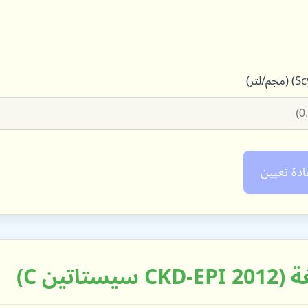
ادة تعيين
اتين C)