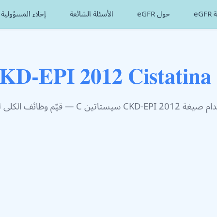
eG
حول eGFR
الأسئلة الشائعة
إخلاء المسؤولية
CKD-E سيستاتين C — قيّم وظائف الكلى لديك