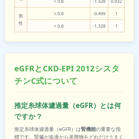
> 0.8
-1.328
0.932
≤ 0.8
-0.499
1
男
性
> 0.8
-1.328
1
eGFRとCKD-EPI 2012シスタ
チンC式について
推定糸球体濾過量（eGFR）とは何
ですか？
推定糸球体濾過量（eGFR）は
腎機能
の重要な指
標です。腎臓が血液から老廃物をどれだけうまく