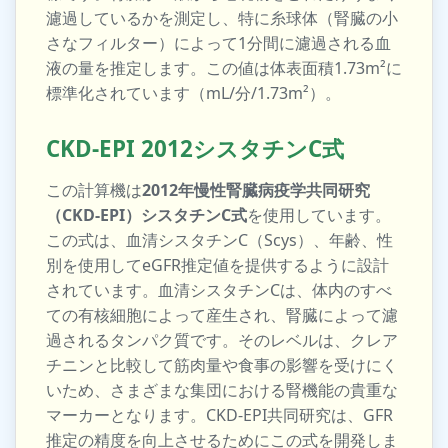
濾過しているかを測定し、特に糸球体（腎臓の小
さなフィルター）によって1分間に濾過される血
液の量を推定します。この値は体表面積1.73m²に
標準化されています（mL/分/1.73m²）。
CKD-EPI 2012シスタチンC式
この計算機は
2012年慢性腎臓病疫学共同研究
（CKD-EPI）シスタチンC式
を使用しています。
この式は、血清シスタチンC（Scys）、年齢、性
別を使用してeGFR推定値を提供するように設計
されています。血清シスタチンCは、体内のすべ
ての有核細胞によって産生され、腎臓によって濾
過されるタンパク質です。そのレベルは、クレア
チニンと比較して筋肉量や食事の影響を受けにく
いため、さまざまな集団における腎機能の貴重な
マーカーとなります。CKD-EPI共同研究は、GFR
推定の精度を向上させるためにこの式を開発しま