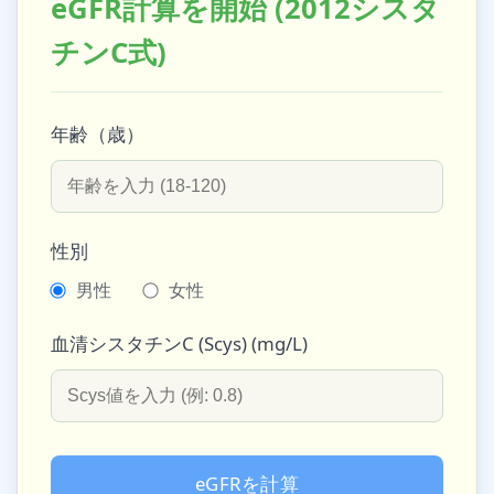
eGFR計算を開始 (2012シスタ
チンC式)
年齢（歳）
性別
男性
女性
血清シスタチンC (Scys) (mg/L)
eGFRを計算