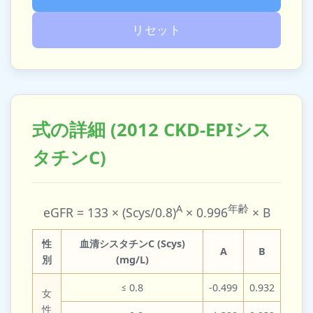
リセット
式の詳細 (2012 CKD-EPIシス
タチンC)
A
年齢
eGFR = 133 × (Scys/0.8)
× 0.996
× B
性
血清シスタチンC (Scys)
A
B
別
(mg/L)
≤ 0.8
-0.499
0.932
女
性