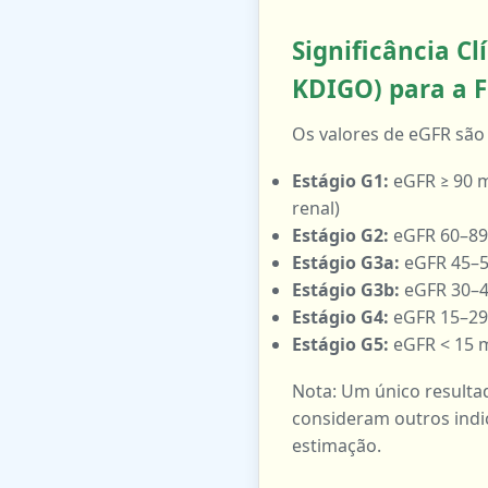
Significância Cl
KDIGO) para a 
Os valores de eGFR são
Estágio G1:
eGFR ≥ 90 m
renal)
Estágio G2:
eGFR 60–89
Estágio G3a:
eGFR 45–5
Estágio G3b:
eGFR 30–4
Estágio G4:
eGFR 15–29
Estágio G5:
eGFR < 15 m
Nota: Um único resulta
consideram outros indic
estimação.