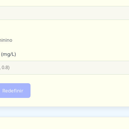
inino
) (mg/L)
Redefinir