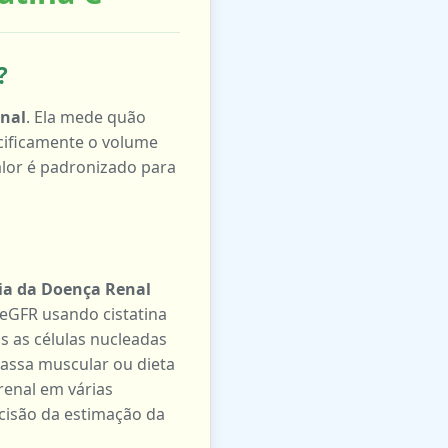
?
enal
. Ela mede quão
ecificamente o volume
alor é padronizado para
ia da Doença Renal
 eGFR usando cistatina
as as células nucleadas
massa muscular ou dieta
renal em várias
cisão da estimação da