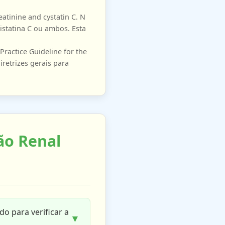
eatinine and cystatin C. N
istatina C ou ambos. Esta
ractice Guideline for the
retrizes gerais para
ão Renal
o para verificar a
▼