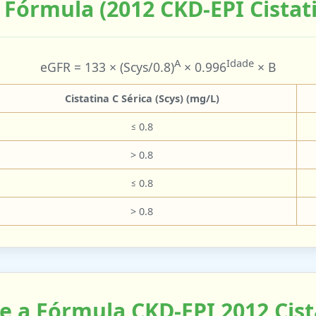
 Fórmula (2012 CKD-EPI Cistat
A
Idade
eGFR = 133 × (Scys/0.8)
× 0.996
× B
Cistatina C Sérica (Scys) (mg/L)
≤ 0.8
> 0.8
≤ 0.8
> 0.8
e a Fórmula CKD-EPI 2012 Cist