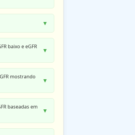
▼
GFR baixo e eGFR
▼
eGFR mostrando
▼
eGFR baseadas em
▼