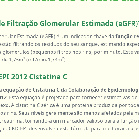
de Filtração Glomerular Estimada (eGFR)
omerular Estimada (eGFR) é um indicador-chave da
função r
 estão filtrando os resíduos do seu sangue, estimando esp
s glomérulos (pequenos filtros nos rins) por minuto. Este v
l de 1,73m² (mL/min/1,73m²).
PI 2012 Cistatina C
 a
equação de Cistatina C da Colaboração de Epidemiolog
012
. Esta equação é projetada para fornecer estimativas de
 sexo. A cistatina C sérica é uma proteína produzida por tod
elos rins. Seus níveis geralmente são menos afetados pela 
eatinina, tornando-a um marcador valioso para a função 
ção CKD-EPI desenvolveu esta fórmula para melhorar a pre