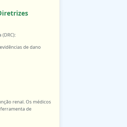
iretrizes
 (DRC):
evidências de dano
unção renal. Os médicos
a ferramenta de