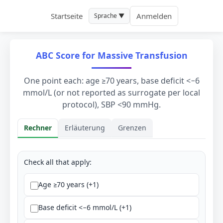
Startseite
Anmelden
Sprache ▼
ABC Score for Massive Transfusion
One point each: age ≥70 years, base deficit <−6
mmol/L (or not reported as surrogate per local
protocol), SBP <90 mmHg.
Rechner
Erläuterung
Grenzen
Rechner
Check all that apply:
Age ≥70 years (+1)
Base deficit <−6 mmol/L (+1)