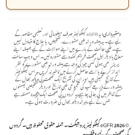
دستبرداری:
یہ eGFR کیلکولیٹر صرف معلوماتی اور تعلیمی مقاصد کے
لیے ہے۔ یہ پیشہ ورانہ طبی مشورے، تشخیص، یا علاج کا متبادل نہیں
ہے۔ طبی حالت کے بارے میں اپنے سوالات کے لیے ہمیشہ اپنے
معالج یا دیگر اہل صحت فراہم کنندہ سے مشورہ لیں۔ اس ویب سائٹ
پر پڑھی ہوئی کسی چیز کی وجہ سے پیشہ ورانہ طبی مشورے کو نظر
انداز کرنے یا اسے حاصل کرنے میں تاخیر نہ کریں۔ اس کیلکولیٹر
کے نتائج تخمینی ہیں اور ان کی تشریح ایک صحت کی دیکھ بھال کے
پیشہ ور کے ذریعے آپ کی مجموعی طبی تاریخ اور دیگر تشخیصی ٹیسٹوں
کے تناظر میں کی جانی چاہیے۔ گردوں کی صحت ایک پیچیدہ مسئلہ ہے
جس کے لیے ماہرانہ دیکھ بھال کی ضرورت ہوتی ہے۔
©
2026
eGFR کیلکولیٹر پروجیکٹ۔ جملہ حقوق محفوظ ہیں۔ گردوں
کی صحت کے لیے وقف۔