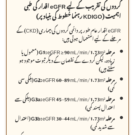
گردوں کی تقریب کے لیے eGFR اقدار کی طبی
اہمیت (KDIGO رہنما خطوط کی بنیاد پر)
eGFR اقدار عام طور پر دائمی گردوں کی بیماری (CKD) کے
مرحلے کے لیے استعمال ہوتی ہیں:
مرحلہ G1:
eGFR ≥ 90 mL/min/1.73m² (معمول یا
زیادہ، لیکن گردے کے نقصان کے دیگر ثبوت موجود ہو
سکتے ہیں)
مرحلہ G2:
eGFR 60–89 mL/min/1.73m² (ہلکی سی
کمی)
مرحلہ G3a:
eGFR 45–59 mL/min/1.73m² (ہلکی سے
اعتدال پسند کمی)
مرحلہ G3b:
eGFR 30–44 mL/min/1.73m² (اعتدال
سے شدید کمی)