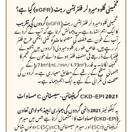
تخمینی گلوومیرولر فلٹریشن ریٹ (eGFR) کیا ہے؟
تخمینی گلوومیرولر فلٹریشن ریٹ (eGFR)
گردوں کی تقریب
کا ایک اہم اشارہ ہے۔ یہ پیمائش کرتا ہے کہ آپ کے گردے
آپ کے خون سے فضلہ کی مصنوعات کو کتنی اچھی طرح فلٹر
کر رہے ہیں، خاص طور پر گلوومیرولی (گردوں میں چھوٹے
فلٹر) کے ذریعے فی منٹ فلٹر ہونے والے خون کے حجم کا
تخمینہ لگانا۔ یہ قدر 1.73m² (mL/min/1.73m²) کے
جسمانی سطح کے رقبے کے مطابق معیاری ہے۔ گردوں کی
صحت کی نگرانی کے لیے یہ ایک اہم پیمانہ ہے۔
CKD-EPI 2021 کریٹینائن-سیسٹاٹن C مساوات
یہ کیلکولیٹر
2021 دائمی گردوں کی بیماری ایپیڈیمولوجی تعاون
(CKD-EPI) مساوات
کا استعمال کرتا ہے جس میں سیرم
کریٹینائن (SCr) اور سیرم سیسٹاٹن C (SCysC) دونوں شامل