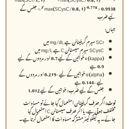
-0.778
عمر
× 0.9938
max(SCysC/0.8, 1)
× جنس کے
لیے ضرب
جہاں:
SCr سیرم کریٹینائن ہے mg/dL میں
SCysC سیرم سیسٹاٹن C ہے mg/L میں
κ (kappa) خواتین کے لیے 0.7 اور مردوں کے لیے
0.9 ہے
α (alpha) خواتین کے لیے -0.219 اور مردوں کے
لیے -0.144 ہے
جنس کے لیے ضرب: خواتین کے لیے 1.012
نوٹ:
اگر صرف کریٹینائن استعمال کیا جائے تو مساوات
مختلف ہوتی ہے، یا اگر صرف سیسٹاٹن C استعمال کیا
جائے۔ یہ کیلکولیٹر مشترکہ مساوات کا استعمال کرتا ہے۔