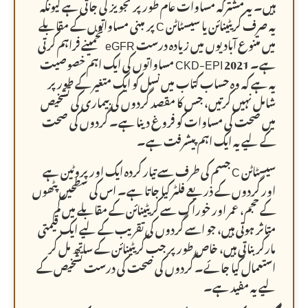
ہیں۔ یہ مشترکہ مساوات عام طور پر تجویز کی جاتی ہے کیونکہ
یہ صرف کریٹینائن یا سیسٹاٹن C پر مبنی مساواتوں کے مقابلے
میں متنوع آبادیوں میں زیادہ درست eGFR تخمینے فراہم کرتی
ہے۔ 2021 CKD-EPI مساواتوں کی ایک اہم خصوصیت
یہ ہے کہ وہ حساب کتاب میں نسل کو ایک متغیر کے طور پر
شامل نہیں کرتیں، جس کا مقصد گردوں کی بیماری کی تشخیص
میں صحت کی مساوات کو فروغ دینا ہے۔ گردوں کی صحت
کے لیے یہ ایک اہم پیشرفت ہے۔
سیسٹاٹن C جسم کی طرف سے تیار کردہ ایک اور پروٹین ہے
اور گردوں کے ذریعے فلٹر کیا جاتا ہے۔ اس کی سطحیں پٹھوں
کے حجم، عمر اور خوراک سے کریٹینائن کے مقابلے میں کم
متاثر ہوتی ہیں، جو اسے گردوں کی تقریب کے لیے ایک قیمتی
مارکر بناتی ہیں، خاص طور پر جب کریٹینائن کے ساتھ مل کر
استعمال کیا جائے۔ گردوں کی صحت کی درست تشخیص کے
لیے یہ مفید ہے۔