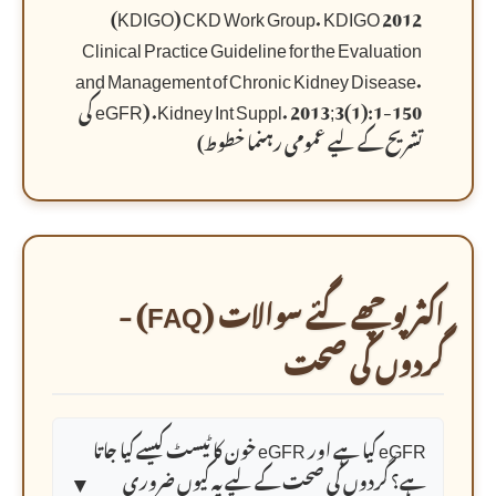
(KDIGO) CKD Work Group. KDIGO 2012
Clinical Practice Guideline for the Evaluation
and Management of Chronic Kidney Disease.
Kidney Int Suppl. 2013;3(1):1-150. (eGFR کی
تشریح کے لیے عمومی رہنما خطوط)
اکثر پوچھے گئے سوالات (FAQ) -
گردوں کی صحت
eGFR کیا ہے اور eGFR خون کا ٹیسٹ کیسے کیا جاتا
▼
ہے؟ گردوں کی صحت کے لیے یہ کیوں ضروری