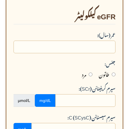
eGFR کیلکولیٹر
عمر (سال):
جنس:
خاتون
مرد
سیرم کریٹینائن (SCr):
µmol/L
mg/dL
سیرم سیسٹاٹن C (SCysC):