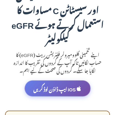
اور سیسٹاٹن C مساوات کا
استعمال کرتے ہوئے eGFR
کیلکولیٹر
اپنے تخمینی گلوومیرولر فلٹریشن ریٹ (eGFR) کا
حساب لگائیں تاکہ آپ کے گردوں کی تقریب کا اندازہ
لگایا جا سکے۔ گردوں کی صحت کے لیے اہم۔
iOS ایپ ڈاؤن لوڈ کریں