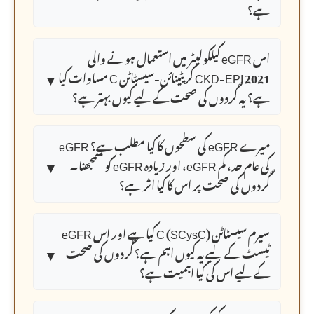
ہے؟
اس eGFR کیلکولیٹر میں استعمال ہونے والی
▼
CKD-EPI 2021 کریٹینائن-سیسٹاٹن C مساوات کیا
ہے؟ یہ گردوں کی صحت کے لیے کیوں بہتر ہے؟
میرے eGFR کی سطحوں کا کیا مطلب ہے؟ eGFR
▼
کی عام حد، کم eGFR، اور زیادہ eGFR کو سمجھنا۔
گردوں کی صحت پر اس کا کیا اثر ہے؟
سیرم سیسٹاٹن C (SCysC) کیا ہے اور اس eGFR
▼
ٹیسٹ کے لیے یہ کیوں اہم ہے؟ گردوں کی صحت
کے لیے اس کی کیا اہمیت ہے؟