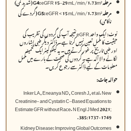
مرحلہ G4:
eGFR 15–29 mL/min/1.73m² (شدید کمی)
مرحلہ G5:
eGFR < 15 mL/min/1.73m² (گردے کی
ناکامی)
نوٹ: ایک واحد eGFR نتیجہ آپ کی گردوں کی تقریب کی
حیثیت کا مکمل تعین نہیں کرتا ہے۔ ڈاکٹر دیگر طبی اشاروں
اور طبی تاریخ پر غور کرتے ہیں۔ یہ کیلکولیٹر ایک تخمینہ
لگانے والا آلہ ہے۔ گردوں کی صحت کے بارے میں مکمل
معلومات کے لیے ڈاکٹر سے رجوع کریں۔
حوالہ جات:
Inker LA, Eneanya ND, Coresh J, et al. New
Creatinine- and Cystatin C–Based Equations to
Estimate GFR without Race. N Engl J Med 2021;
385:1737-1749.
Kidney Disease: Improving Global Outcomes