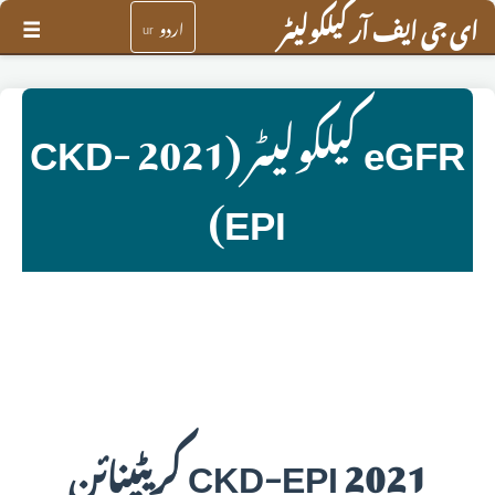
ای جی ایف آر کیلکولیٹر
اردو
☰
ur
eGFR کیلکولیٹر (2021 CKD-
EPI)
☰
اردو
ur
2021 CKD-EPI کریٹینائن