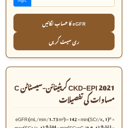
mg/L
eGFR کا حساب لگائیں
ری سیٹ کریں
2021 CKD-EPI کریٹینائن-سیسٹاٹن C
مساوات کی تفصیلات
α
eGFR (mL/min/1.73 m²) = 142 × min(SCr/κ, 1)
×
-0.544
-0.323
max(SCr/κ, 1)
× min(SCysC/0.8, 1)
×