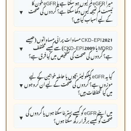
میرا eGFR کم کیوں ہو سکتا ہے یا eGFR خون کا
▼
ٹیسٹ کم نتیجہ کیوں دکھا سکتا ہے؟ گردوں کی صحت
کے لیے اسباب کیا ہیں؟
2021 CKD-EPI مساوات پرانی مساواتوں (جیسے
▼
MDRD یا 2009 CKD-EPI) سے کیسے مختلف
ہے؟ گردوں کی صحت کی تشخیص میں کیا فرق ہے؟
کیا یہ eGFR کیلکولیٹر بچوں یا حاملہ خواتین کے لیے
▼
موزوں ہے؟ گردوں کی صحت کے لیے ان گروہوں
میں کیا تحفظات ہیں؟
میں اپنے eGFR کو کیسے بہتر بنا سکتا ہوں یا گردوں کی
▼
صحت کو کیسے برقرار رکھ سکتا ہوں؟