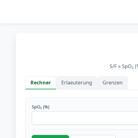
S/F ≈ SpO₂ (
Rechner
Erlaeuterung
Grenzen
Rechner
SpO₂ (%)