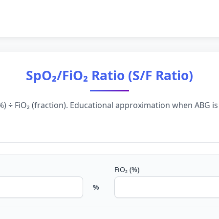
SpO₂/FiO₂ Ratio (S/F Ratio)
%) ÷ FiO₂ (fraction). Educational approximation when ABG is
FiO₂ (%)
%